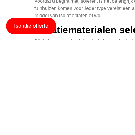
Voordat u begint met isoleren, is het belangrij
tuinhuizen komen voor. Ieder type vereist een
middel van isolatieplaten of wol.
Isolatie offerte
Isolatiematerialen se
Bij de keuze van het juiste isolatiemateriaal zi
Een ander materiaal is steenwol, dat vooral vo
uitstekende isolatieeigenschappen hebben.
Muurisolatie toepass
De muren van uw tuinhuis vormen een essentiee
moeten dichtgemaakt worden om luchtlekkage te
afhankelijk van uw voorkeur en budget.
Dakisolatie optimalis
Een goed geïsoleerd dak is essentieel om warm
voor een geschikte isolatiemateriaal zoals glas