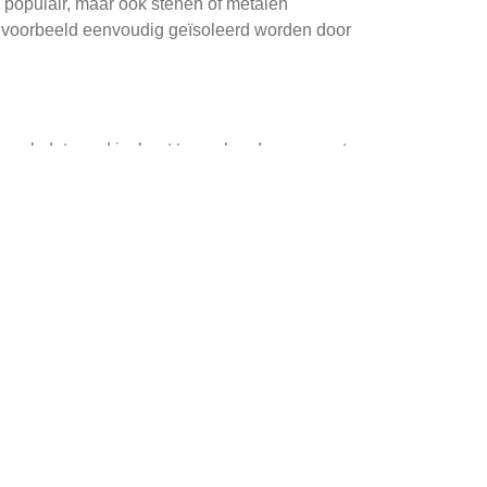
n populair, maar ook stenen of metalen
bijvoorbeeld eenvoudig geïsoleerd worden door
glaswol, dat goed isoleert tegen koude en warmte.
urethaan (PUR) of polystyreen (PS), die beide
 buitenmuren op scheuren en gaten, deze
den zoals spuitschuim of isolatieplaten,
tileerd is om condensatie te voorkomen. Kies
tig wordt aangebracht over het hele