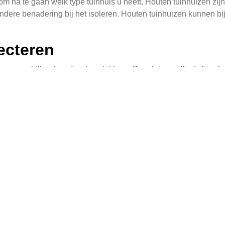
k om na te gaan welk type tuinhuis u heeft. Houten tuinhuizen zij
 andere benadering bij het isoleren. Houten tuinhuizen kunnen 
lecteren
jn er verschillende opties beschikbaar. Populair en effectief is 
or geluidswering geschikt is. Daarnaast kunt u kiezen voor poly
en
l onderdeel bij de isolatie. Begin met het inspecteren van de
 voorkomen. Vervolgens kunt u kiezen voor verschillende metho
eren
teverlies te minimaliseren. Zorg ervoor dat het dak goed geven
wol of PUR schuimplaat, en zorg ervoor dat de isolatie gelijkma